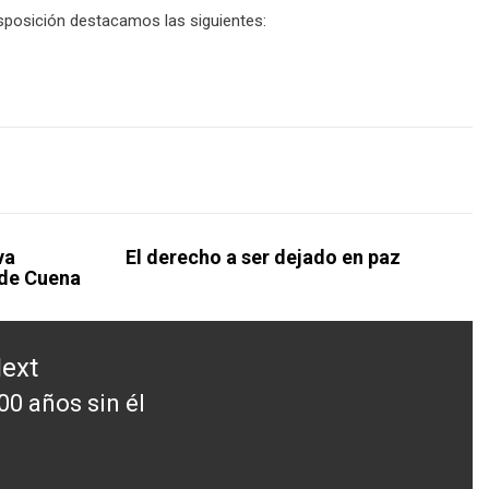
sposición destacamos las siguientes:
va
El derecho a ser dejado en paz
lde Cuena
ext
00 años sin él
ext
ost: