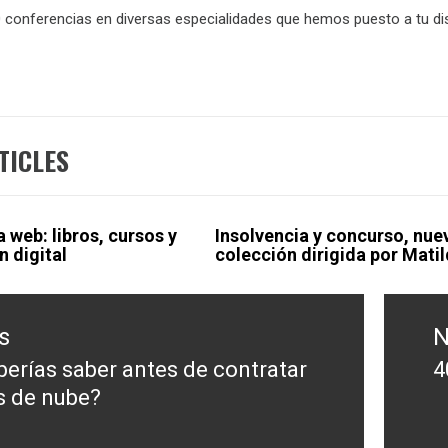
 conferencias en diversas especialidades que hemos puesto a tu di
TICLES
web: libros, cursos y
Insolvencia y concurso, nue
n digital
colección dirigida por Mati
s
N
erías saber antes de contratar
4
s
N
s de nube?
p