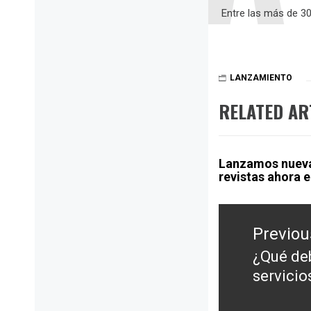
Entre las más de 30
LANZAMIENTO
RELATED AR
Lanzamos nueva 
revistas ahora e
Post
navigation
Previou
¿Qué deb
Previou
servicio
post: