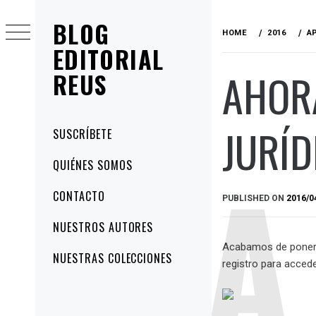
Skip
BLOG
to
HOME
2016
A
content
EDITORIAL
AHOR
REUS
JURÍD
Primary
SUSCRÍBETE
Menu
QUIÉNES SOMOS
CONTACTO
PUBLISHED ON
2016/0
NUESTROS AUTORES
Acabamos de poner 
NUESTRAS COLECCIONES
registro para acced