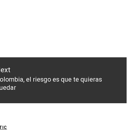
ext
olombia, el riesgo es que te quieras
ext
uedar
ost:
TIC