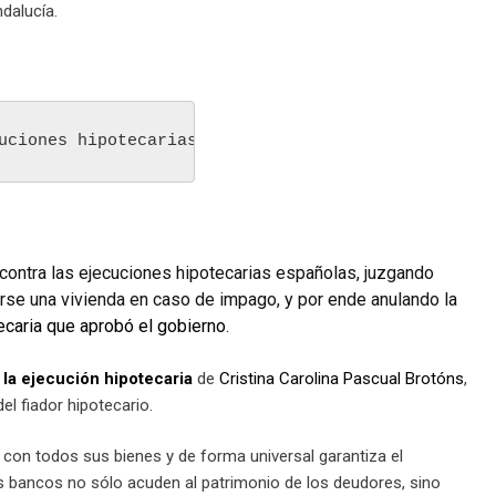
dalucía.
uciones hipotecarias iniciadas e inscritas del tot
 contra las ejecuciones hipotecarias españolas, juzgando
rse una vivienda en caso de impago, y por ende anulando la
tecaria que aprobó el gobierno
.
 la ejecución hipotecaria
de
Cristina Carolina Pascual Brotóns
,
el fiador hipotecario.
e con todos sus bienes y de forma universal garantiza el
s bancos no sólo acuden al patrimonio de los deudores, sino