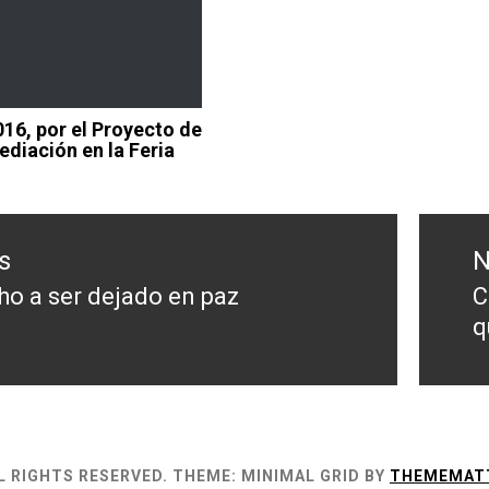
6, por el Proyecto de
ediación en la Feria
s
N
ho a ser dejado en paz
C
s
N
q
p
L RIGHTS RESERVED.
THEME: MINIMAL GRID BY
THEMEMAT