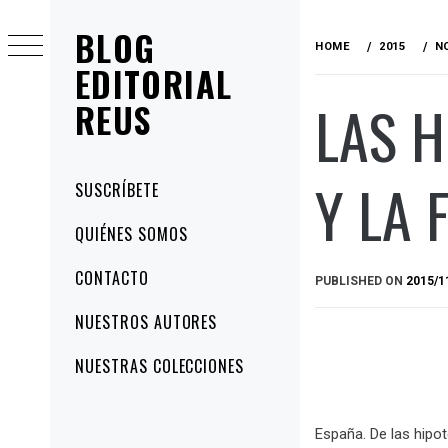
Skip
BLOG
to
HOME
2015
N
content
EDITORIAL
LAS H
REUS
Y LA 
Primary
SUSCRÍBETE
Menu
QUIÉNES SOMOS
CONTACTO
PUBLISHED ON
2015/1
NUESTROS AUTORES
NUESTRAS COLECCIONES
España. De las hipot