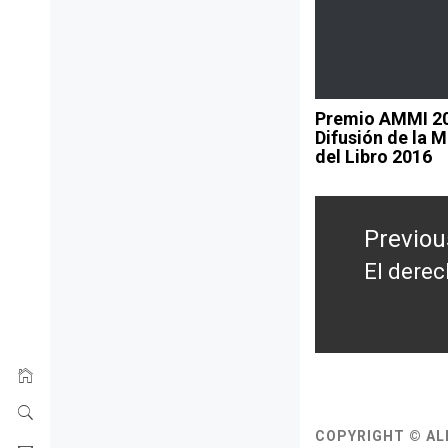
Premio AMMI 201
Difusión de la M
del Libro 2016
Post
navigation
Previou
El derec
Previou
post:
COPYRIGHT © AL