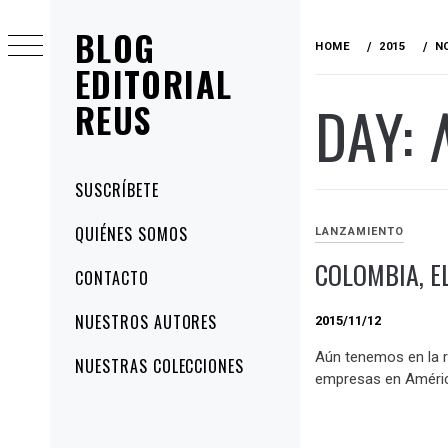
Skip
BLOG
to
HOME
2015
N
content
EDITORIAL
DAY:
REUS
Primary
SUSCRÍBETE
Menu
QUIÉNES SOMOS
LANZAMIENTO
COLOMBIA, E
CONTACTO
NUESTROS AUTORES
2015/11/12
Aún tenemos en la r
NUESTRAS COLECCIONES
empresas en América